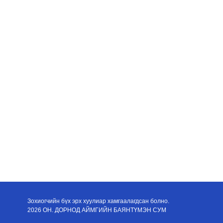
Зохиогчийн бүх эрх хуулиар хамгаалагдсан болно.
2026 ОН. ДОРНОД АЙМГИЙН БАЯНТҮМЭН СУМ