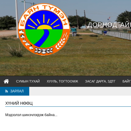
ДОРНОД АЙ
СУМЫН ТУХАЙ
ХУУЛЬ, ТОГТООМЖ
ЗАСАГ ДАРГА, ЗДТГ
БАЙГ
ЗАРЛАЛ
ХҮНИЙ НӨӨЦ
Мэдээлэл шинэчлэгдэж байна...