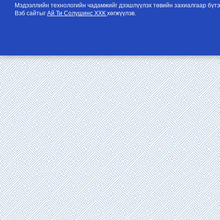
Мэдээллийн технологийн чадамжийг дээшлүүлэх төвийн захиалгаар бүтэ
Вэб сайтыг
Ай Ти Солушинс ХХК
хөгжүүлэв.