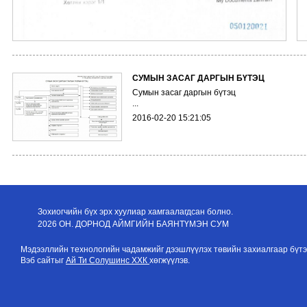
СУМЫН ЗАСАГ ДАРГЫН БҮТЭЦ
Сумын засаг даргын бүтэц
...
2016-02-20 15:21:05
Зохиогчийн бүх эрх хуулиар хамгаалагдсан болно.
2026 ОН. ДОРНОД АЙМГИЙН БАЯНТҮМЭН СУМ
Мэдээллийн технологийн чадамжийг дээшлүүлэх төвийн захиалгаар бүтэ
Вэб сайтыг
Ай Ти Солушинс ХХК
хөгжүүлэв.