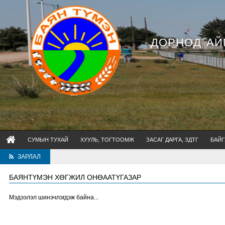
ДОРНОД АЙ
СУМЫН ТУХАЙ
ХУУЛЬ, ТОГТООМЖ
ЗАСАГ ДАРГА, ЗДТГ
БАЙГ
ЗАРЛАЛ
БАЯНТҮМЭН ХӨГЖИЛ ОНӨААТҮГАЗАР
Мэдээлэл шинэчлэгдэж байна...