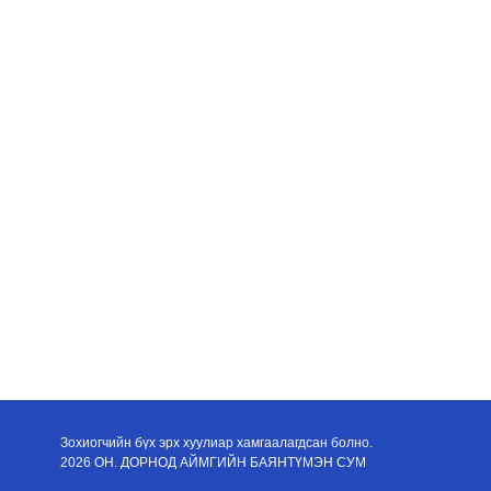
Зохиогчийн бүх эрх хуулиар хамгаалагдсан болно.
2026 ОН. ДОРНОД АЙМГИЙН БАЯНТҮМЭН СУМ