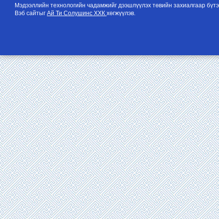
Мэдээллийн технологийн чадамжийг дээшлүүлэх төвийн захиалгаар бүтэ
Вэб сайтыг
Ай Ти Солушинс ХХК
хөгжүүлэв.