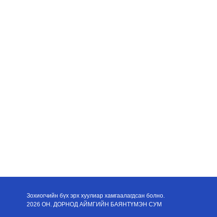
Зохиогчийн бүх эрх хуулиар хамгаалагдсан болно.
2026 ОН. ДОРНОД АЙМГИЙН БАЯНТҮМЭН СУМ