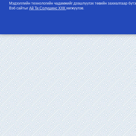
Мэдээллийн технологийн чадамжийг дээшлүүлэх төвийн захиалгаар бүтэ
Вэб сайтыг
Ай Ти Солушинс ХХК
хөгжүүлэв.