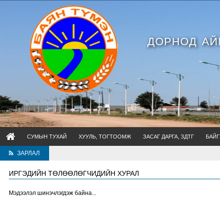
ДОРНОД АЙ
СУМЫН ТУХАЙ
ХУУЛЬ, ТОГТООМЖ
ЗАСАГ ДАРГА, ЗДТГ
БАЙГ
ЗАРЛАЛ
ИРГЭДИЙН ТӨЛӨӨЛӨГЧИДИЙН ХУРАЛ
Мэдээлэл шинэчлэгдэж байна...