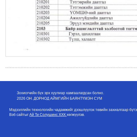
Зохиогчийн бүх эрх хуулиар хамгаалагдсан болно.
2026 ОН. ДОРНОД АЙМГИЙН БАЯНТҮМЭН СУМ
Мэдээллийн технологийн чадамжийг дээшлүүлэх төвийн захиалгаар бүтэ
Вэб сайтыг
Ай Ти Солушинс ХХК
хөгжүүлэв.