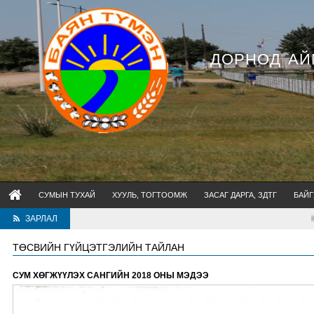
ДОРНОД АЙ
СУМЫН ТУХАЙ
ХУУЛЬ, ТОГТООМЖ
ЗАСАГ ДАРГА, ЗДТГ
БАЙГ
ЗАРЛАЛ
Хууль дээдлэх ёсон 
ТӨСВИЙН ГҮЙЦЭТГЭЛИЙН ТАЙЛАН
СУМ ХӨГЖҮҮЛЭХ САНГИЙН 2018 ОНЫ МЭДЭЭ