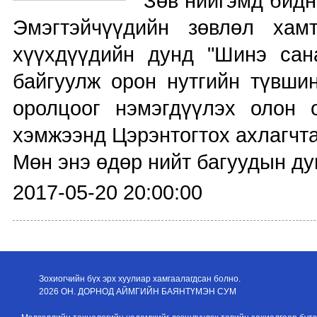
"Зөв нийгэмд бид
Эмэгтэйчүүдийн зөвлөл хам
хүүхдүүдийн дунд "Шинэ сан
байгуулж орон нутгийн түвши
оролцоог нэмэгдүүлэх олон 
хэмжээнд Цэрэнтогтох ахлагчта
Мөн энэ өдөр нийт багуудын дун
2017-05-20 20:00:00
Зохиогчийн бүх эрх хуулиар хамгаалагдсан болно.
2026 ОН. ДОРНОД АЙМГИЙН БАЯНТҮМЭН СУМ