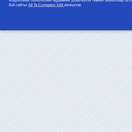
Мэдээллийн технологийн чадамжийг дээшлүүлэх төвийн захиалгаар бүтэ
Вэб сайтыг
Ай Ти Солушинс ХХК
хөгжүүлэв.