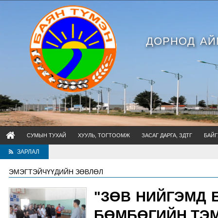
ДОРНОД АЙ
СУМЫН ТУХАЙ
ХУУЛЬ, ТОГТООМЖ
ЗАСАГ ДАРГА, ЗДТГ
БАЙГ
ЗАРЛАЛ
ЭМЭГТЭЙЧҮҮДИЙН ЗӨВЛӨЛ
"ЗӨВ НИЙГЭМД 
БӨМБӨГИЙН ТЭМ