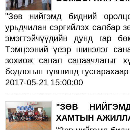
"Зөв нийгэмд бидний оролц
урьдчилан сэргийлэх салбар з
эмэгтэйчүүдийн дунд гар бө
Тэмцээний үеэр шинэлэг сан
зохиож санал санаачлагыг х
бодлогын түвшинд тусгарахаар
2017-05-21 15:00:00
"ЗӨВ НИЙГЭМ
ХАМТЫН АЖИЛЛ