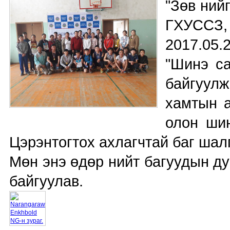
"Зөв ний
ГХУССЗ,
2017.05.
"Шинэ са
байгуулж
хамтын а
олон шин
Цэрэнтогтох ахлагчтай баг шал
Мөн энэ өдөр нийт багуудын ду
байгуулав.