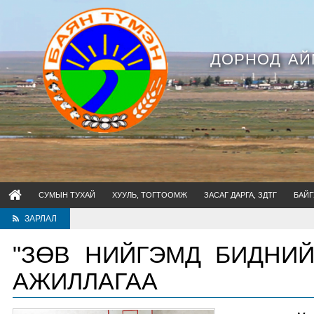
ДОРНОД АЙ
СУМЫН ТУХАЙ
ХУУЛЬ, ТОГТООМЖ
ЗАСАГ ДАРГА, ЗДТГ
БАЙГ
ЗАРЛАЛ
"ЗӨВ НИЙГЭМД БИДНИ
АЖИЛЛАГАА