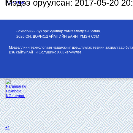
Мэдээ оруулсан: 2017-05-20 20
Зохиогчийн бүх эрх хуулиар хамгаалагдсан болно.
2026 ОН. ДОРНОД АЙМГИЙН БАЯНТҮМЭН СУМ
Мэдээллийн технологийн чадамжийг дээшлүүлэх төвийн захиалгаар бүтэ
Вэб сайтыг
Ай Ти Солушинс ХХК
хөгжүүлэв.
+4