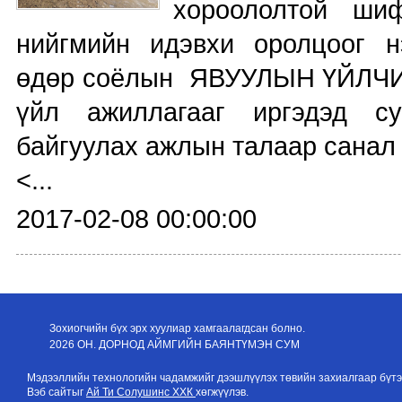
хороололтой шиф
нийгмийн идэвхи оролцоог нэ
өдөр соёлын ЯВУУЛЫН ҮЙЛЧИЛ
үйл ажиллагааг иргэдэд с
байгуулах ажлын талаар санал
<...
2017-02-08 00:00:00
Зохиогчийн бүх эрх хуулиар хамгаалагдсан болно.
2026 ОН. ДОРНОД АЙМГИЙН БАЯНТҮМЭН СУМ
Мэдээллийн технологийн чадамжийг дээшлүүлэх төвийн захиалгаар бүтэ
Вэб сайтыг
Ай Ти Солушинс ХХК
хөгжүүлэв.