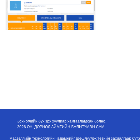
Зохиогчийн бүх эрх хуулиар хамгаалагдсан болно.
2026 ОН. ДОРНОД АЙМГИЙН БАЯНТҮМЭН СУМ
Мэдээллийн технологийн чадамжийг дээшлүүлэх төвийн захиалгаар бүтэ