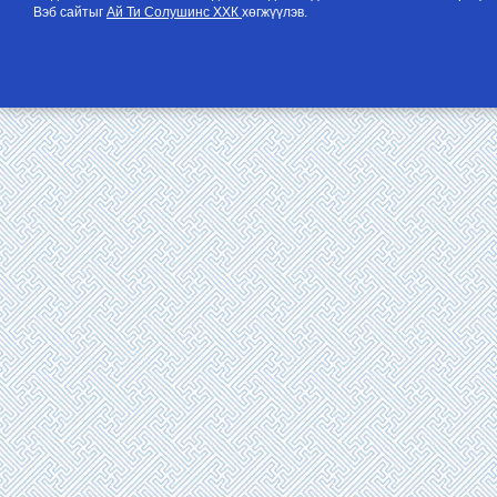
Вэб сайтыг
Ай Ти Солушинс ХХК
хөгжүүлэв.