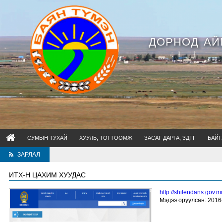
ДОРНОД АЙ
СУМЫН ТУХАЙ
ХУУЛЬ, ТОГТООМЖ
ЗАСАГ ДАРГА, ЗДТГ
БАЙГ
ЗАРЛАЛ
ИТХ-Н ЦАХИМ ХУУДАС
http://shilendans.gov.
Мэдээ оруулсан: 2016