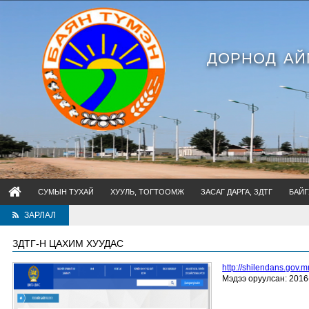
ДОРНОД АЙ
СУМЫН ТУХАЙ
ХУУЛЬ, ТОГТООМЖ
ЗАСАГ ДАРГА, ЗДТГ
БАЙГ
ЗАРЛАЛ
ЗДТГ-Н ЦАХИМ ХУУДАС
http://shilendans.gov.
Мэдээ оруулсан: 2016