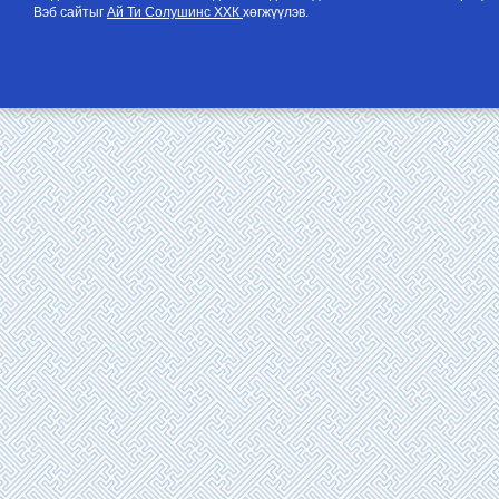
Вэб сайтыг
Ай Ти Солушинс ХХК
хөгжүүлэв.