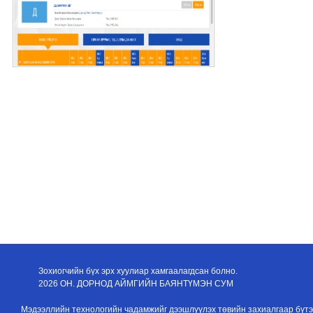
Зохиогчийн бүх эрх хуулиар хамгаалагдсан болно.
2026 ОН. ДОРНОД АЙМГИЙН БАЯНТҮМЭН СУМ
Мэдээллийн технологийн чадамжийг дээшлүүлэх төвийн захиалгаар бүтэ