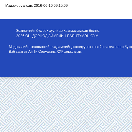
Мэдээ оруулсан: 2016-06-10 09:15:09
Зохиогчийн бүх эрх хуулиар хамгаалагдсан болно.
2026 ОН. ДОРНОД АЙМГИЙН БАЯНТҮМЭН СУМ
Мэдээллийн технологийн чадамжийг дээшлүүлэх төвийн захиалгаар бүтэ
Вэб сайтыг
Ай Ти Солушинс ХХК
хөгжүүлэв.