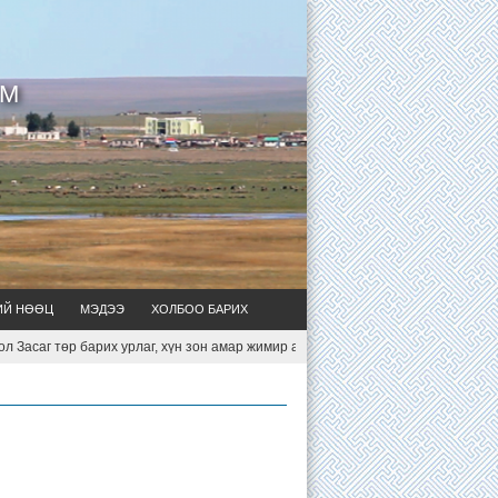
УМ
ИЙ НӨӨЦ
МЭДЭЭ
ХОЛБОО БАРИХ
г төр барих урлаг, хүн зон амар жимир амьдархуйн арга ухаан мөн. Б.Чимид