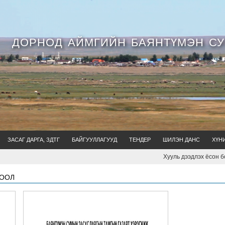
ДОРНОД АЙМГИЙН БАЯНТҮМЭН С
ЗАСАГ ДАРГА, ЗДТГ
БАЙГУУЛЛАГУУД
ТЕНДЕР
ШИЛЭН ДАНС
ХҮН
Хууль дээдлэх ёсон бол Заса
ТООЛ