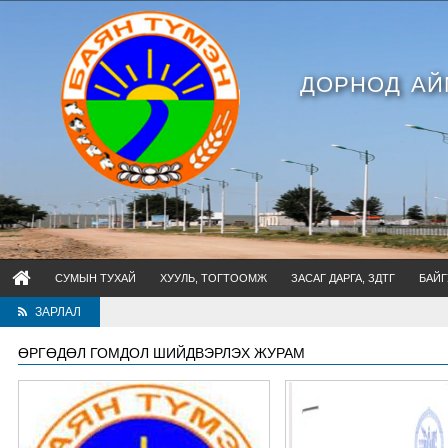
ДОРНОД АЙ
СУМЫН ТУХАЙ
ХУУЛЬ, ТОГТООМЖ
ЗАСАГ ДАРГА, ЗДТГ
БАЙГ
ЗАРЛАЛ
Хууль 
ӨРГӨДӨЛ ГОМДОЛ ШИЙДВЭРЛЭХ ЖУРАМ