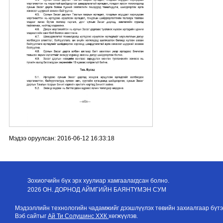
Мэдээ оруулсан: 2016-06-12 16:33:18
Зохиогчийн бүх эрх хуулиар хамгаалагдсан болно.
2026 ОН. ДОРНОД АЙМГИЙН БАЯНТҮМЭН СУМ
Мэдээллийн технологийн чадамжийг дээшлүүлэх төвийн захиалгаар бүтэ
Вэб сайтыг
Ай Ти Солушинс ХХК
хөгжүүлэв.