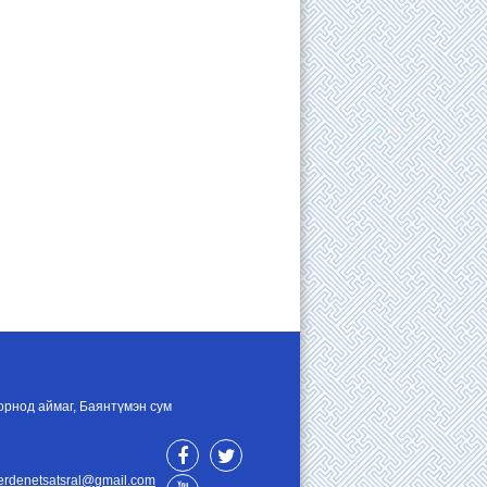
орнод аймаг, Баянтүмэн сум
erdenetsatsral@gmail.com