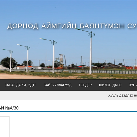
ДОРНОД АЙМГИЙН БАЯНТҮМЭН С
ЗАСАГ ДАРГА, ЗДТГ
БАЙГУУЛЛАГУУД
ТЕНДЕР
ШИЛЭН ДАНС
ХҮН
Хууль дээдлэх ёсон бо
АЙ №А/30