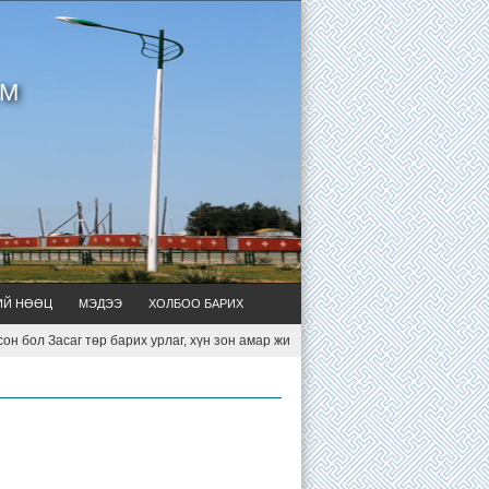
УМ
ИЙ НӨӨЦ
МЭДЭЭ
ХОЛБОО БАРИХ
л Засаг төр барих урлаг, хүн зон амар жимир амьдархуйн арга ухаан мөн. Б.Ч