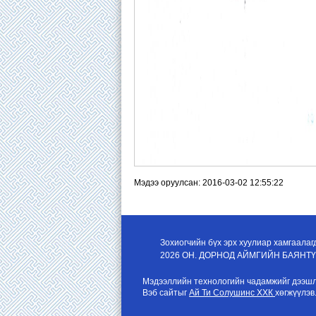
Мэдээ оруулсан: 2016-03-02 12:55:22
Зохиогчийн бүх эрх хуулиар хамгаалаг
2026 ОН. ДОРНОД АЙМГИЙН БАЯНТ
Мэдээллийн технологийн чадамжийг дээшлү
Вэб сайтыг
Ай Ти Солушинс ХХК
хөгжүүлэв