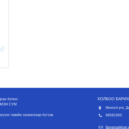
ХОЛБОО БАРИХ
дсан болно.
ҮМЭН СУМ
Монгол улс, Д
үлэх төвийн захиалгаар бүтээв.
89581950
.
Bayarsaikhan.