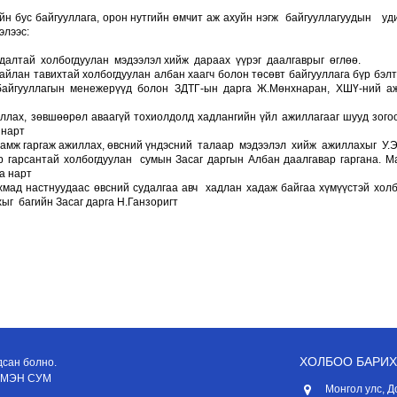
с байгууллага, орон нутгийн өмчит аж ахуйн нэгж байгууллагуудын уд
элээс:
далтай холбогдуулан мэдээлэл хийж дараах үүрэг даалгаврыг өглөө.
н тавихтай холбогдуулан албан хаагч болон төсөвт байгууллага бүр бэлтгэл
байгууллагын менежерүүд болон ЗДТГ-ын дарга Ж.Мөнхнаран, ХШҮ-ний а
ах, зөвшөөрөл аваагүй тохиолдолд хадлангийн үйл ажиллагааг шууд зогоо
 нарт
амж гаргаж ажиллах, өвсний үндэсний талаар мэдээлэл хийж ажиллахыг У.
гарсантай холбогдуулан сумын Засаг даргын Албан даалгавар гаргана. М
а нарт
ад настнуудаас өвсний судалгаа авч хадлан хадаж байгаа хүмүүстэй холб
ыг багийн Засаг дарга Н.Ганзоригт
ХОЛБОО БАРИХ
дсан болно.
ҮМЭН СУМ
Монгол улс, Д