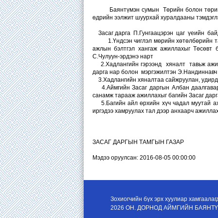
Баянтүмэн сумын Төрийн болон төрийн бу
өдрийн ээлжит шуурхай хуралдааны тэмдэгл
Засаг дарга П.Гунгаацэрэн цаг үеийн бай
1.Үндсэн чиглэл мөрийн хөтөлбөрийн тайла
ажлын бэлтгэл хангаж ажиллахыг Төсөвт 
С.Чулуун-эрдэнэ нарт
2.Хадлангийн гэрээнд хяналт тавьж ажилл
дарга нар болон мэргэжилтэн Э.Нандиннавч
3.Хадлангийн хяналтаа сайжруулан, удирд
4.Аймгийн Засаг даргын Албан даалгавар 
санамж тарааж ажиллахыг багийн Засаг дарг
5.Багийн айл өрхийн хүч чадал муутай ахм
иргэдээ хамруулах тал дээр анхаарч ажиллах
ЗАСАГ ДАРГЫН ТАМГЫН ГАЗАР
Мэдээ оруулсан: 2016-08-05 00:00:00
Зохиогчийн бүх эрх хуулиар хамгаалаг
2026 ОН. ДОРНОД АЙМГИЙН БАЯНТ