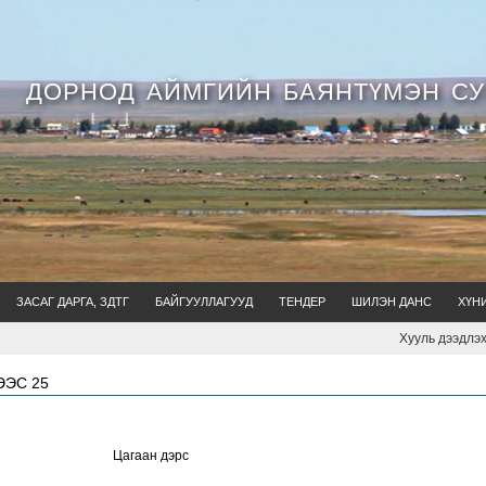
ДОРНОД АЙМГИЙН БАЯНТҮМЭН С
ЗАСАГ ДАРГА, ЗДТГ
БАЙГУУЛЛАГУУД
ТЕНДЕР
ШИЛЭН ДАНС
ХҮН
Хууль дээдлэх ёсо
ЭЭС 25
Цагаан дэрс