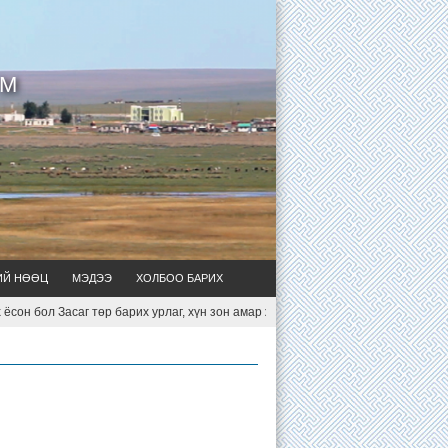
УМ
ИЙ НӨӨЦ
МЭДЭЭ
ХОЛБОО БАРИХ
н бол Засаг төр барих урлаг, хүн зон амар жимир амьдархуйн арга ухаан мөн.