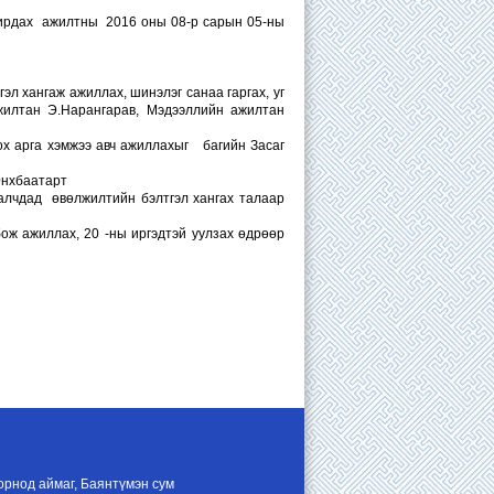
ирдах ажилтны 2016 оны 08-р сарын 05-ны
 хангаж ажиллах, шинэлэг санаа гаргах, уг
жилтан Э.Нарангарав, Мэдээллийн ажилтан
х арга хэмжээ авч ажиллахыг багийн Засаг
Энхбаатарт
алчдад өвөлжилтийн бэлтгэл хангах талаар
ож ажиллах, 20 -ны иргэдтэй уулзах өдрөөр
орнод аймаг, Баянтүмэн сум