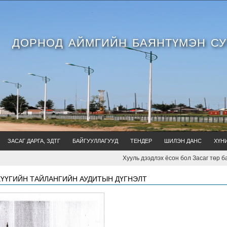
ДОРНОД АЙМГИЙН БАЯНТҮМЭН С
ЗАСАГ ДАРГА, ЗДТГ
БАЙГУУЛЛАГУУД
ТЕНДЕР
ШИЛЭН ДАНС
ХҮН
Хууль дээдлэх ёсон бол Засаг төр барих урлаг, хү
ҮҮГИЙН ТАЙЛАНГИЙН АУДИТЫН ДҮГНЭЛТ