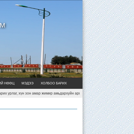
УМ
ИЙ НӨӨЦ
МЭДЭЭ
ХОЛБОО БАРИХ
н зон амар жимир амьдархуйн арга ухаан мөн. Б.Чимид
Хатан Сэврэй ну