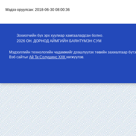
Мэдээ оруулсан: 2018-06-30 08:00:36
Зохиогчийн бүх эрх хуулиар хамгаалагдсан болно.
2026 ОН. ДОРНОД АЙМГИЙН БАЯНТҮМЭН СУМ
Мэдээллийн технологийн чадамжийг дээшлүүлэх төвийн захиалгаар бүтэ
Вэб сайтыг
Ай Ти Солушинс ХХК
хөгжүүлэв.