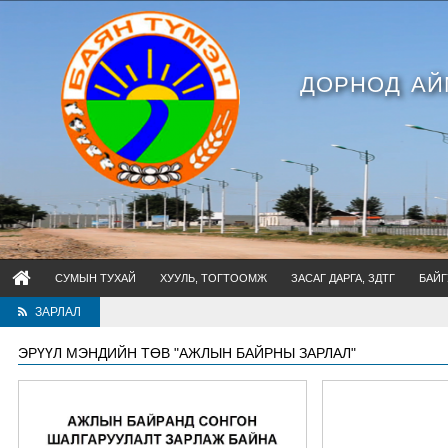
ДОРНОД АЙ
СУМЫН ТУХАЙ
ХУУЛЬ, ТОГТООМЖ
ЗАСАГ ДАРГА, ЗДТГ
БАЙГ
ЗАРЛАЛ
ЭРҮҮЛ МЭНДИЙН ТӨВ "АЖЛЫН БАЙРНЫ ЗАРЛАЛ"