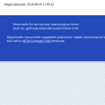
Мэдээ оруулсан: 2018-08-29 17:05:22
Зохиогчийн бүх эрх хуулиар хамгаалагдсан болно.
2026 ОН. ДОРНОД АЙМГИЙН БАЯНТҮМЭН СУМ
Мэдээллийн технологийн чадамжийг дээшлүүлэх төвийн захиалгаар бүтэ
Вэб сайтыг
Ай Ти Солушинс ХХК
хөгжүүлэв.