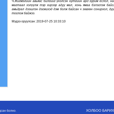
Ч.Жигмэдийн авьяас билгийг үнэлсэн нутгийн ард хурим ёслол, на
магтаал хэлүүлж тэр хирээр адуу мал, хонь ямаа бэлэглэж бай
амьдрал дээшлэн дэгжихэд дэм болж байсан ч зөвхөн сонирхол, ду
тоглож байжээ.
Мэдээ оруулсан: 2019-07-25 10:33:10
ХОЛБОО БАРИХ
дсан болно.