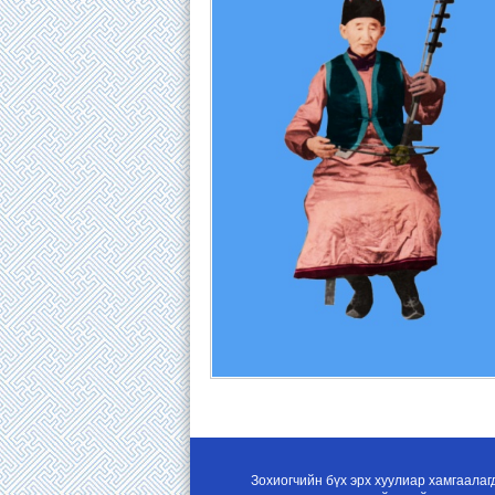
Зохиогчийн бүх эрх хуулиар хамгаалаг