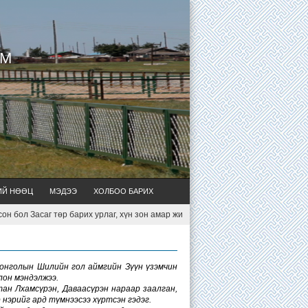
УМ
ИЙ НӨӨЦ
МЭДЭЭ
ХОЛБОО БАРИХ
 бол Засаг төр барих урлаг, хүн зон амар жимир амьдархуйн арга ухаан мөн. 
монголын Шилийн гол аймгийн Зүүн үзэмчин
лон мэндэлжээ.
тан Лхамсүрэн, Даваасүрэн нараар заалган,
 нэрийг ард түмнээсээ хүртсэн гэдэг.