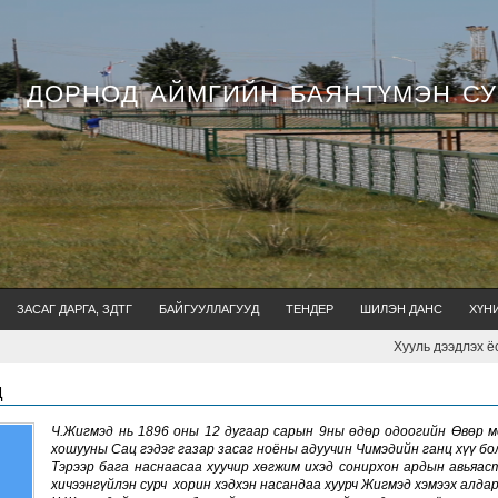
ДОРНОД АЙМГИЙН БАЯНТҮМЭН С
ЗАСАГ ДАРГА, ЗДТГ
БАЙГУУЛЛАГУУД
ТЕНДЕР
ШИЛЭН ДАНС
ХҮН
Хууль дээдлэх ёсон
Д
Ч.Жигмэд нь 1896 оны 12 дугаар сарын 9ны өдөр одоогийн Өвөр 
хошууны Сац гэдэг газар засаг ноёны адуучин Чимэдийн ганц хүү бо
Тэрээр бага наснаасаа хуучир хөгжим ихэд сонирхон ардын авьяас
хичээнгүйлэн сурч хорин хэдхэн насандаа хуурч Жигмэд хэмээх алдар