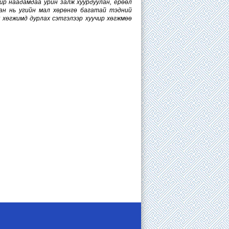
йр наадамдаа урин залж хуурдуулан, ерөөл
сан нь угийн мал хөрөнгө багатай тэдний
у хөгжимд дурлах сэтгэлээр хуучир хөгжмөө