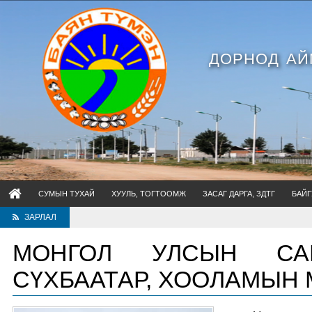
ДОРНОД АЙ
СУМЫН ТУХАЙ
ХУУЛЬ, ТОГТООМЖ
ЗАСАГ ДАРГА, ЗДТГ
БАЙГ
ЗАРЛАЛ
МОНГОЛ УЛСЫН СА
СҮХБААТАР, ХООЛАМЫН