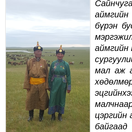
Сайнчуг
аймгийн
бүрэн бу
мэргэжи
аймгийн 
сургуул
мал аж 
хөдөлм
эцгийнх
малчнаа
цэргийн 
байгаад