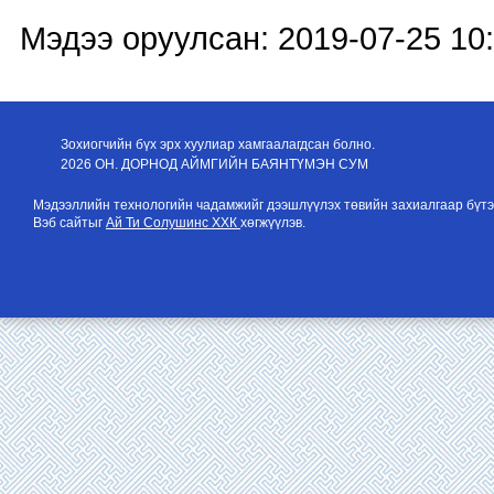
Мэдээ оруулсан: 2019-07-25 10
Зохиогчийн бүх эрх хуулиар хамгаалагдсан болно.
2026 ОН. ДОРНОД АЙМГИЙН БАЯНТҮМЭН СУМ
Мэдээллийн технологийн чадамжийг дээшлүүлэх төвийн захиалгаар бүтэ
Вэб сайтыг
Ай Ти Солушинс ХХК
хөгжүүлэв.