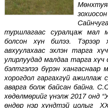
Мөнхту
зохиосо
Сайнчуг
туршлагаас суралцаж мал м
болсон хүн билээ. Тэрээр
авхуулахаас эхлэн тарга хү
улирлуудад малдаа тарга хүч
бэлтгэлээ бүрэн хангаснаар м
хорогдол гаргахгүй ажиллаж с
аварга болж байсан байна. С.
хөдөлмөрийг үнэлж 2017 онд “
өндөр нэр хүндтэй цолыг ХХ