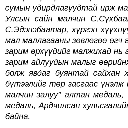
сумын удирдлагуудтай ирж ма
Улсын сайн малчин С.Сүхбаа
С.Эдэнэбаатар, хүргэн хүүхнү
мал маллагааны зөвлөгөө өгч 
зарим өрхүүдийг малжихад нь 
зарим айлуудын малыг өөрий
болж явдаг буянтай сайхан 
бүтээлийг төр засгаас үнэлж
малчин залуу” алтан медаль, 
медаль, Ардчилсан хувьсгалий
байна.