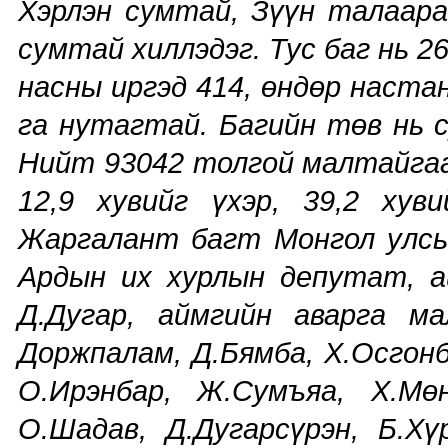
Хэрлэн сумтай, Зүүн талаар
сумтай хиллэдэг. Тус баг нь 
насны иргэд 414, өндөр настан
га нутагтай. Багийн төв нь 
Нийт 93042 толгой малтайгаас 
12,9 хувийг үхэр, 39,2 хуви
Жаргалант багт Монгол улсын
Ардын их хурлын депутат, а
Д.Дугар, аймгийн аварга ма
Доржпалам, Д.Бямба, Х.Осгон
О.Ирэнбар, Ж.Сумъяа, Х.М
О.Шадав, Д.Дугарсүрэн, Б.Хү