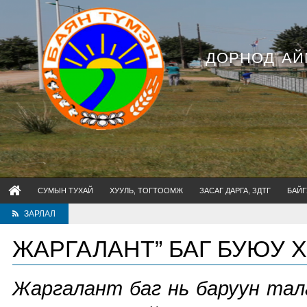
ДОРНОД АЙ
СУМЫН ТУХАЙ
ХУУЛЬ, ТОГТООМЖ
ЗАСАГ ДАРГА, ЗДТГ
БАЙГ
ЗАРЛАЛ
ЖАРГАЛАНТ” БАГ БУЮУ Х
Жаргалант баг нь баруун тал