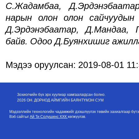
С.Жадамбаа, Д.Эрдэнэбаатар
нарын олон олон сайчуудын 
Д.Эрдэнэбаатар, Д.Мандаа, 
байв. Одоо Д.Буянхишиг ажилл
Мэдээ оруулсан: 2019-08-01 11:
Зохиогчийн бүх эрх хуулиар хамгаалагдсан болно.
2026 ОН. ДОРНОД АЙМГИЙН БАЯНТҮМЭН СУМ
Мэдээллийн технологийн чадамжийг дээшлүүлэх төвийн захиалгаар бүтэ
Вэб сайтыг
Ай Ти Солушинс ХХК
хөгжүүлэв.