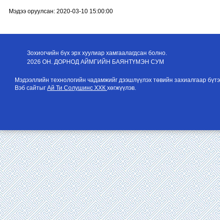
Мэдээ оруулсан: 2020-03-10 15:00:00
Зохиогчийн бүх эрх хуулиар хамгаалагдсан болно.
2026 ОН. ДОРНОД АЙМГИЙН БАЯНТҮМЭН СУМ
Мэдээллийн технологийн чадамжийг дээшлүүлэх төвийн захиалгаар бүтэ
Вэб сайтыг
Ай Ти Солушинс ХХК
хөгжүүлэв.