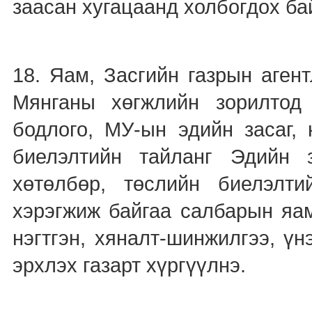
заасан хугацаанд холбогдох ба
18. Яам, Засгийн газрын агент
Мянганы хөгжлийн зорилтод
бодлого, МУ-ын эдийн засаг, 
биелэлтийн тайланг Эдийн 
хөтөлбөр, төслийн биелэлти
хэрэгжиж байгаа салбарын яам
нэгтгэн, хяналт-шинжилгээ, үн
эрхлэх газарт хүргүүлнэ.