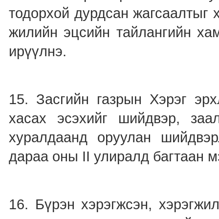
тодорхой дурдсан жагсаалтыг 
жилийн эцсийн тайлангийн хам
ирүүлнэ.
15. Засгийн газрын Хэрэг эрх
хасах эсэхийг шийдвэр, заа
хуралдаанд оруулан шийдвэр
дараа оны II улиралд багтаан м
16. Бүрэн хэрэгжсэн, хэрэгжи