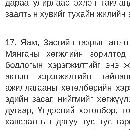
дараа улирлаас эхлэн тайланд
заалтын хувийг тухайн жилийн
17. Яам, Засгийн газрын агент
Мянганы хөгжлийн зорилтод
бодлогын хэрэгжилтийг энэ ж
актын хэрэгжилтийн тайла
ажиллагааны хөтөлбөрийн хэ
эдийн засаг, нийгмийг хөгжү
дугаар, Үндэсний хөтөлбөр, т
хавсралтын дагуу тус тус га