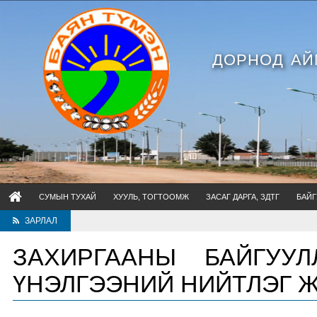
ДОРНОД АЙ
СУМЫН ТУХАЙ
ХУУЛЬ, ТОГТООМЖ
ЗАСАГ ДАРГА, ЗДТГ
БАЙГ
ЗАРЛАЛ
Хууль д
ЗАХИРГААНЫ БАЙГУУЛ
ҮНЭЛГЭЭНИЙ НИЙТЛЭГ 