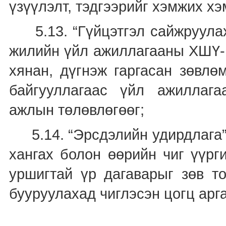
үзүүлэлт, тэдгээрийг хэмжих хэ
5.13. “Гүйцэтгэл сайжруулах 
жилийн үйл ажиллагааны ХШҮ-н
хянан, дүгнэж гаргасан зөвлө
байгууллагаас үйл ажиллага
ажлын төлөвлөгөөг;
5.14. “Эрсдэлийн удирдлага” 
хангах болон өөрийн чиг үүрг
уршигтай үр дагаварыг зөв т
бууруулахад чиглэсэн цогц арг