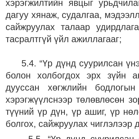
хэрэгжилтийн явцыг урьдчила
дагуу хянаж, судалгаа, мэдээл
сайжруулах талаар удирдлаг
тасралтгүй үйл ажиллагааг;
5.4. “Үр дүнд суурилсан үнэл
болон холбогдох эрх зүйн а
дууссан хөгжлийн бодлогын
хэрэгжүүлснээр төлөвлөсөн зо
түүний үр дүн, үр ашиг, үр н
болгох, сайжруулах чиглэлээр д