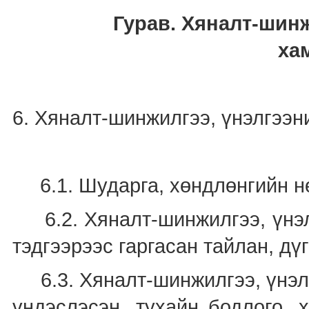
Гурав. Хяналт-шинж
ха
6. Хяналт-шинжилгээ, үнэлгээн
6.1. Шударга, хөндлөнгийн нө
6.2. Хяналт-шинжилгээ, үнэлг
тэдгээрээс гаргасан тайлан, дүг
6.3. Хяналт-шинжилгээ, үнэлг
үндэслэсэн, тухайн бодлого, 