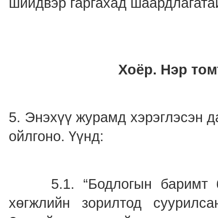
шийдвэр гаргахад шаардлагата
Хоёр. Нэр то
5. Энэхүү журамд хэрэглэсэн д
ойлгоно. Үүнд:
5.1. “Бодлогын баримт би
хөгжлийн зорилтод суурилса