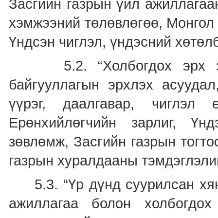
Засгийн газрын үйл ажиллагаа
хэмжээний төлөвлөгөө, Монгол 
Үндсэн чиглэл, үндэсний хөтөл
5.2. “Холбогдох эрх зүй
байгууллагын эрхлэх асуудал
үүрэг, даалгавар, чиглэл
Ерөнхийлөгчийн зарлиг, Үн
зөвлөмж, Засгийн газрын тогт
газрын хуралдааны тэмдэглэли
5.3. “Үр дүнд суурилсан хян
ажиллагаа болон холбогдох