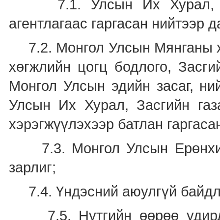
7.1. Улсын Их Хурал, Зас
агентлагаас гаргасан нийтээр д
7.2. Монгол Улсын Мянганы х
хөгжлийн цогц бодлого, Засги
Монгол Улсын эдийн засаг, ни
Улсын Их Хурал, Засгийн газ
хэрэгжүүлэхээр батлан гаргаса
7.3. Монгол Улсын Ерөнхийл
зарлиг;
7.4. Үндэсний аюулгүй байдл
7.5. Нутгийн өөрөө удирда