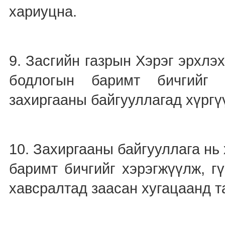
хариуцна.
9. Засгийн газрын Хэрэг эрхлэх
бодлогын баримт бичгийг 
захиргааны байгууллагад хүргү
10. Захиргааны байгууллага нь
баримт бичгийг хэрэгжүүлж, г
хавсралтад заасан хугацаанд т