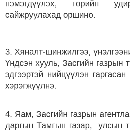
нэмэгдүүлэх, төрийн удир
сайжруулахад оршино.
3. Хяналт-шинжилгээ, үнэлгээ
Үндсэн хууль, Засгийн газрын 
эдгээртэй нийцүүлэн гаргасан
хэрэгжүүлнэ.
4. Яам, Засгийн газрын агентла
даргын Тамгын газар, улсын т