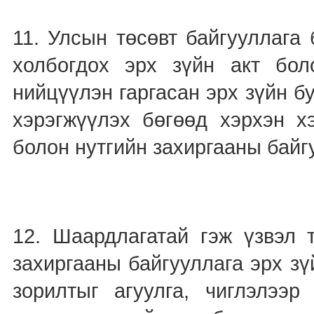
11. Улсын төсөвт байгууллага
холбогдох эрх зүйн акт бол
нийцүүлэн гаргасан эрх зүйн б
хэрэгжүүлэх бөгөөд хэрхэн х
болон нутгийн захиргааны байг
12. Шаардлагатай гэж үзвэл 
захиргааны байгууллага эрх з
зорилтыг агуулга, чиглэлээр