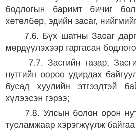
бодлогын баримт бичиг бо
хөтөлбөр, эдийн засаг, нийгмий
7.6. Бүх шатны Засаг даргаа
мөрдүүлэхээр гаргасан бодлого
7.7. Засгийн газар, Засгий
нутгийн өөрөө удирдах байгуу
бусад хуулийн этгээдтэй ба
хүлээсэн гэрээ;
7.8. Улсын болон орон нутги
тусламжаар хэрэгжүүлж байгаа 