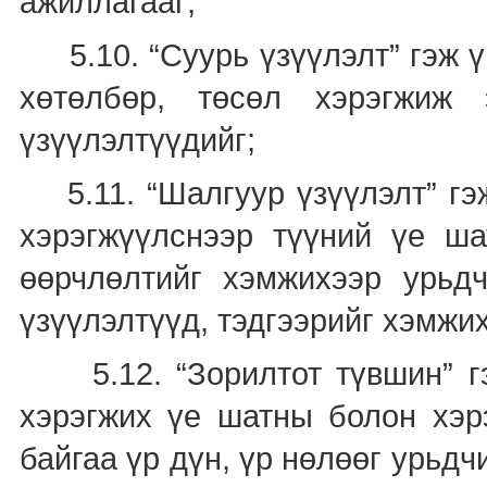
ажиллагааг;
5.10. “Суурь үзүүлэлт” гэж ү
хөтөлбөр, төсөл хэрэгжиж
үзүүлэлтүүдийг;
5.11. “Шалгуур үзүүлэлт” гэж
хэрэгжүүлснээр түүний үе ша
өөрчлөлтийг хэмжихээр урьд
үзүүлэлтүүд, тэдгээрийг хэмжи
5.12. “Зорилтот түвшин” гэж
хэрэгжих үе шатны болон хэр
байгаа үр дүн, үр нөлөөг урьд