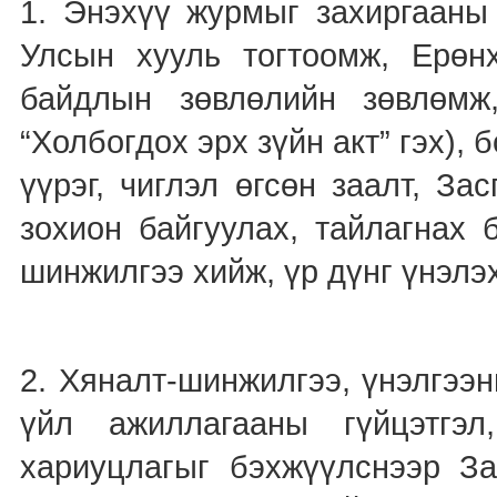
1. Энэхүү журмыг захиргааны
Улсын хууль тогтоомж, Ерөнх
байдлын зөвлөлийн зөвлөмж
“Холбогдох эрх зүйн акт” гэх),
үүрэг, чиглэл өгсөн заалт, З
зохион байгуулах, тайлагнах 
шинжилгээ хийж, үр дүнг үнэлэ
2. Хяналт-шинжилгээ, үнэлгээн
үйл ажиллагааны гүйцэтгэ
хариуцлагыг бэхжүүлснээр Зас