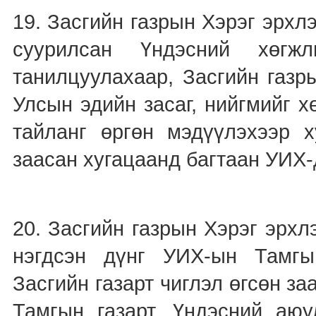
19. Засгийн газрын Хэрэг эрхл
суурилсан Үндэсний хөгжл
танилцуулахаар, Засгийн газр
Улсын эдийн засаг, нийгмийг 
тайланг өргөн мэдүүлэхээр 
заасан хугацаанд багтаан УИХ-д
20. Засгийн газрын Хэрэг эрх
нэгдсэн дүнг УИХ-ын Тамгын
Засгийн газарт чиглэл өгсөн з
Тамгын газарт, Үндэсний аю