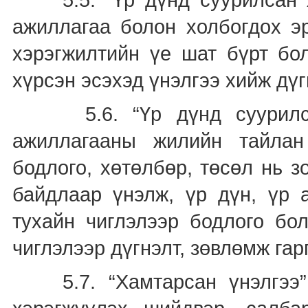
5.5. “Үр дүнд суурилсан яв
ажиллагаа болон холбогдох эр
хэрэгжилтийн үе шат бүрт бо
хүрсэн эсэхэд үнэлгээ хийж дүг
5.6. “Үр дүнд суурилсан 
ажиллагааны жилийн тайлан
бодлого, хөтөлбөр, төсөл нь 
байдлаар үнэлж, үр дүн, үр 
тухайн чиглэлээр бодлого бол
чиглэлээр дүгнэлт, зөвлөмж гар
5.7. “Хамтарсан үнэлгээ” 