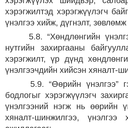
хэрэгжүүлэх шийдвэр, салб
хэрэгжилтэд хэрэгжүүлэгч бай
үнэлгээ хийж, дүгнэлт, зөвлөмж
5.8. “Хөндлөнгийн үнэлгээ
нутгийн захиргааны байгуул
хэрэгжилт, үр дүнд хөндлөнги
үнэлгээчдийн хийсэн хяналт-ши
5.9. “Өөрийн үнэлгээ” гэж
бодлогыг хэрэгжүүлэгч захирг
үнэлгээний нэгж нь өөрийн ү
хяналт-шинжилгээ, үнэлгээ 