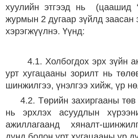
хуулийн этгээд нь (цаашид “
журмын 2 дугаар зүйлд заасан
хэрэгжүүлнэ. Үүнд:
4.1. Холбогдох эрх зүйн акт
урт хугацааны зорилт нь төлө
шинжилгээ, үнэлгээ хийж, үр нө
4.2. Төрийн захиргааны төв б
нь эрхлэх асуудлын хүрээн
ажиллагаанд хяналт-шинжилгээ
дунд болон урт хугацааны үр дү