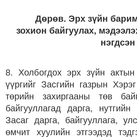
Дөрөв. Эрх зүйн бари
зохион байгуулах, мэдээлэ
нэгдсэн
8. Холбогдох эрх зүйн актын
үүргийг Засгийн газрын Хэрэг
төрийн захиргааны төв бай
байгууллагад дарга, нутгийн
Засаг дарга, байгууллага, ул
өмчит хуулийн этгээдэд тэдг