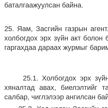
баталгаажуулсан байна.
25. Яам, Засгийн газрын агент
холбогдох эрх зүйн акт болон
гаргахдаа дараах журмыг бари
25.1. Холбогдох эрх зүйн 
хяналтад авах, биелэлтийг т
салбар, чиглэлээр ангилсан ба