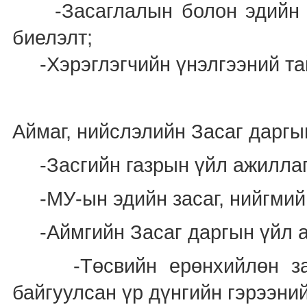
-Засаглалын болон эдийн за
биелэлт;
-Хэрэглэгчийн үнэлгээний та
Аймаг, нийслэлийн Засаг даргы
-Засгийн газрын үйл ажиллаг
-МУ-ын эдийн засаг, нийгмийг
-Аймгийн Засаг даргын үйл а
-Төсвийн ерөнхийлөн захи
байгуулсан үр дүнгийн гэрээний