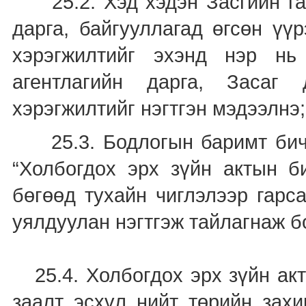
25.2. Хэд хэдэн Засгийн газ
дарга, байгууллагад өгсөн үүр
хэрэгжилтийг эхэнд нэр нь
агентлагийн дарга, Засаг 
хэрэгжилтийг нэгтгэн мэдээлнэ;
25.3. Бодлогын баримт бичи
“Холбогдох эрх зүйн актын би
бөгөөд тухайн чиглэлээр гарс
уялдуулан нэгтгэж тайлагнаж б
25.4. Холбогдох эрх зүйн акт
заалт эсхүл нийт төрийн захи