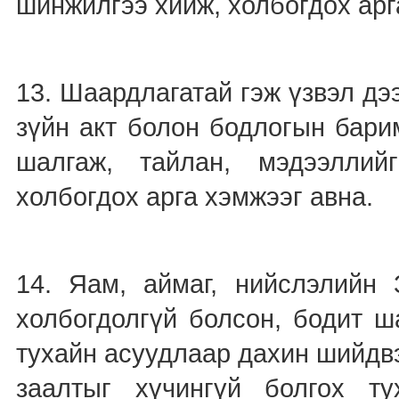
шинжилгээ хийж, холбогдох арг
13. Шаардлагатай гэж үзвэл дэ
зүйн акт болон бодлогын бари
шалгаж, тайлан, мэдээллий
холбогдох арга хэмжээг авна.
14. Яам, аймаг, нийслэлийн 
холбогдолгүй болсон, бодит ш
тухайн асуудлаар дахин шийдвэ
заалтыг хүчингүй болгох т