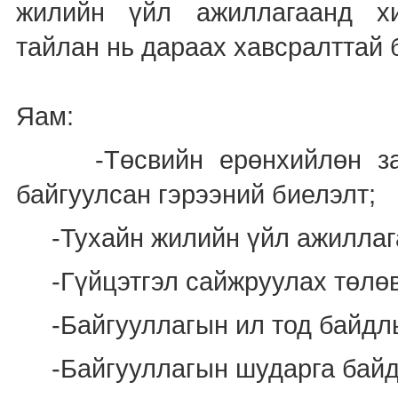
жилийн үйл ажиллагаанд хи
тайлан нь дараах хавсралттай 
Яам:
-Төсвийн ерөнхийлөн захи
байгуулсан гэрээний биелэлт;
-Тухайн жилийн үйл ажиллага
-Гүйцэтгэл сайжруулах төлөв
-Байгууллагын ил тод байдлы
-Байгууллагын шударга байдлы