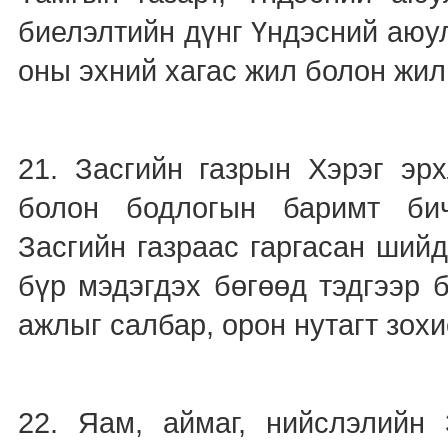
биелэлтийн дүнг Үндэсний аюу
оны эхний хагас жил болон жил
21. Засгийн газрын Хэрэг эрх
болон бодлогын баримт бич
Засгийн газраас гаргасан ший
бүр мэдэгдэх бөгөөд тэдгээр 
ажлыг салбар, орон нутагт зо
22. Яам, аймаг, нийслэлийн