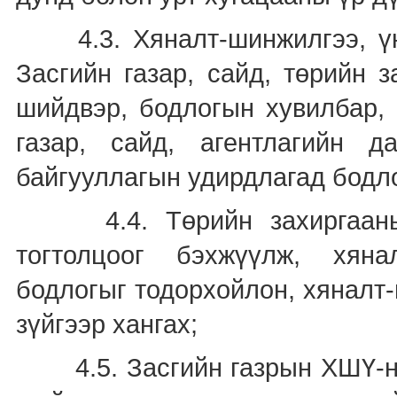
4.3. Хяналт-шинжилгээ, үнэ
Засгийн газар, сайд, төрийн 
шийдвэр, бодлогын хувилбар, 
газар, сайд, агентлагийн д
байгууллагын удирдлагад бодл
4.4. Төрийн захиргааны 
тогтолцоог бэхжүүлж, хянал
бодлогыг тодорхойлон, хяналт-
зүйгээр хангах;
4.5. Засгийн газрын ХШҮ-ний