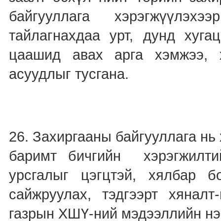
байгууллага хэрэгжүүлэхэ
тайлагнахдаа урт, дунд хуга
цаашид авах арга хэмжээ, 
асуудлыг тусгана.
26. Захиргааны байгууллага нь
баримт бичгийн хэрэгжилти
урсгалыг цэгцтэй, хялбар бо
сайжруулах, тэдгээрт хяналт
газрын ХШҮ-ний мэдээллийн нэг