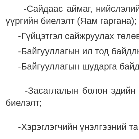
-Сайдаас аймаг, нийслэлийн 
үүргийн биелэлт (Яам гаргана);
-Гүйцэтгэл сайжруулах төлөв
-Байгууллагын ил тод байдлы
-Байгууллагын шударга байдлы
-Засаглалын болон эдийн за
биелэлт;
-Хэрэглэгчийн үнэлгээний та